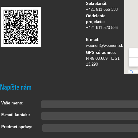
Sekretariát:
+421 911 665 338
Oddelenie
projekcie:
+421 911 520 536
E-mail:
woonerf@woonerf.sk
GPS súradnice:
N 49 00.689 E 21
13.290
Napíšte nám
Vaše meno:
E-mail kontakt:
Predmet správy: