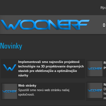
Rýc
O
Novinky
Implementovali sme najnovšie projektové
R
technológie na 3D projektovanie dopravných
p
stavieb pre efektívnejšie a optimálnejšie
návrhy
N
Web stránky
D
Spustilil sme novú web stránku našej
h
spoločnosti.
m