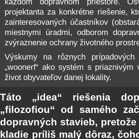
každom dopravnom priestore. Os
projektanta za konkrétne riešenie, k
zainteresovaných účastníkov (obstará
miestnymi úradmi, odborom dopravne
zvýraznenie ochrany životného prostred
Výskumy na rôznych prípadových 
„woonerf“ ako systém s priaznivým 
život obyvateľov danej lokality.
Táto „idea“ riešenia do
„filozofiou“ od samého zač
dopravných stavieb, pretože 
kladie príliš malý dôraz, č