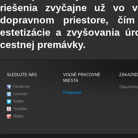
riešenia zvyčajne už vo
dopravnom priestore, čím
estetizácie a zvyšovania ú
cestnej premávky.
SLEDUJTE NÁS
VOĽNÉ PRACOVNÉ
ZÁKAZNÍ
MIESTA
Facebook
Zákaznícky
Projektant
LinkedIn
Twitter
Youtube
Skype