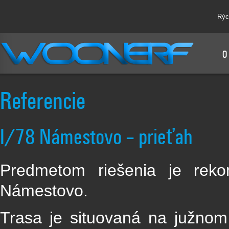
Rýc
O
Referencie
I/78 Námestovo – prieťah
Predmetom riešenia je reko
Námestovo.
Trasa je situovaná na južno