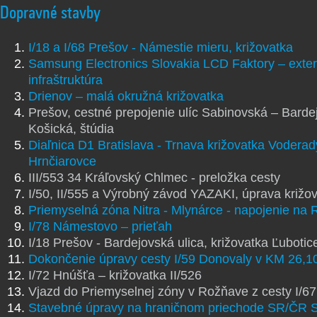
Dopravné stavby
I/18 a I/68 Prešov - Námestie mieru, križovatka
Samsung Electronics Slovakia LCD Faktory – exte
infraštruktúra
Drienov – malá okružná križovatka
Prešov, cestné prepojenie ulíc Sabinovská – Barde
Košická, štúdia
Diaľnica D1 Bratislava - Trnava križovatka Voderad
Hrnčiarovce
III/553 34 Kráľovský Chlmec - preložka cesty
I/50, II/555 a Výrobný závod YAZAKI, úprava križo
Priemyselná zóna Nitra - Mlynárce - napojenie na 
I/78 Námestovo – prieťah
I/18 Prešov - Bardejovská ulica, križovatka Ľubotic
Dokončenie úpravy cesty I/59 Donovaly v KM 26,10
I/72 Hnúšťa – križovatka II/526
Vjazd do Priemyselnej zóny v Rožňave z cesty I/67
Stavebné úpravy na hraničnom priechode SR/ČR S