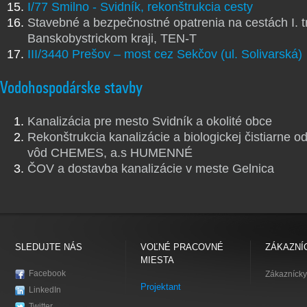
I/77 Smilno - Svidník, rekonštrukcia cesty
Stavebné a bezpečnostné opatrenia na cestách I. t
Banskobystrickom kraji, TEN-T
III/3440 Prešov – most cez Sekčov (ul. Solivarská)
Vodohospodárske stavby
Kanalizácia pre mesto Svidník a okolité obce
Rekonštrukcia kanalizácie a biologickej čistiarne 
vôd CHEMES, a.s HUMENNÉ
ČOV a dostavba kanalizácie v meste Gelnica
SLEDUJTE NÁS
VOĽNÉ PRACOVNÉ
ZÁKAZNÍ
MIESTA
Facebook
Zákaznícky
Projektant
LinkedIn
Twitter