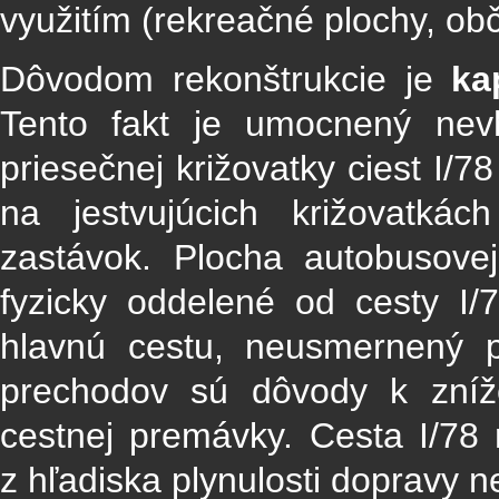
využitím (rekreačné plochy, obč
Dôvodom rekonštrukcie je
ka
Tento fakt je umocnený nev
priesečnej križovatky ciest I/
na jestvujúcich križovatká
zastávok. Plocha autobusove
fyzicky oddelené od cesty I/7
hlavnú cestu, neusmernený 
prechodov sú dôvody k znížen
cestnej premávky. Cesta I/78
z hľadiska plynulosti dopravy n