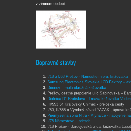
v zimnom období.
Dopravné stavby
I/18 a I/68 Prešov - Námestie mieru, križovatka
Samsung Electronics Slovakia LCD Faktory – exte
Drienov – malá okružná križovatka
Prešov, cestné prepojenie ulíc Sabinovská – Bar
Diaľnica D1 Bratislava - Trnava križovatka Voder
III/553 34 Kráľovský Chlmec - preložka cesty
I/50, II/555 a Výrobný závod YAZAKI, úprava kr
Priemyselná zóna Nitra - Mlynárce - napojenie n
I/78 Námestovo – prieťah
I/18 Prešov - Bardejovská ulica, križovatka Ľubot