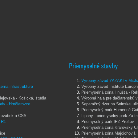
Priemyselné stavby
Výrobný závod YAZAKI v Michalo
rná infraštruktúra
Výrobný závod Institute Europ
Priemyselná zóna Hnúšťa - Reko
dejovská - Košická, štúdia
Výrobná hala pre tlačiarenskú 
ady - Hrnčiarovce
Separačný dvor na Sninskej ul
Priemyselný park Humenné Gu
ižovatiek a CSS
Lipany - priemyselný park Za tr
a R1
Priemyselný park IPZ Prešov –
Priemyselná zóna Kráľovský C
ice
Priemyselná zóna Majcichov I. -