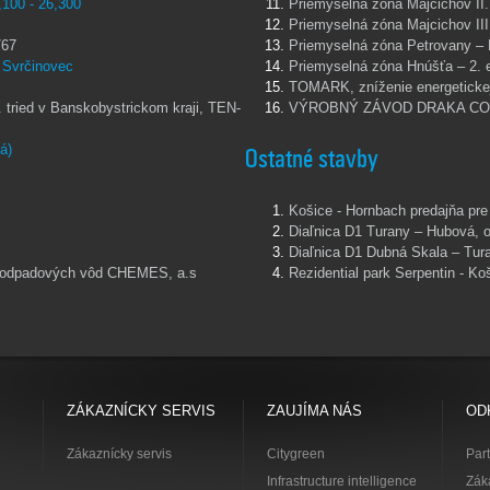
100 - 26,300
Priemyselná zóna Majcichov II. 
Priemyselná zóna Majcichov III.
/67
Priemyselná zóna Petrovany – 
 Svrčinovec
Priemyselná zóna Hnúšťa – 2. e
TOMARK, zníženie energetickej 
 tried v Banskobystrickom kraji, TEN-
VÝROBNÝ ZÁVOD DRAKA COMT
á)
Ostatné stavby
Košice - Hornbach predajňa pre 
Diaľnica D1 Turany – Hubová, 
Diaľnica D1 Dubná Skala – Tura
rne odpadových vôd CHEMES, a.s
Rezidential park Serpentin - Ko
ZÁKAZNÍCKY SERVIS
ZAUJÍMA NÁS
OD
Zákaznícky servis
Citygreen
Part
Infrastructure intelligence
Zák