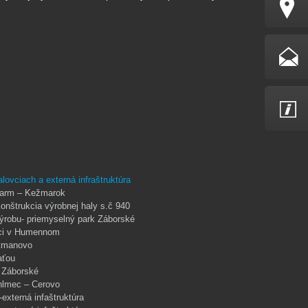
vciach a externá infraštruktúra
harm – Kežmarok
nštrukcia výrobnej haly s.č 940
výrobu- priemyselný park Záborské
ici v Humennom
tmanovo
aťou
 Záborské
hlmec – Cerovo
externá infaštruktúra