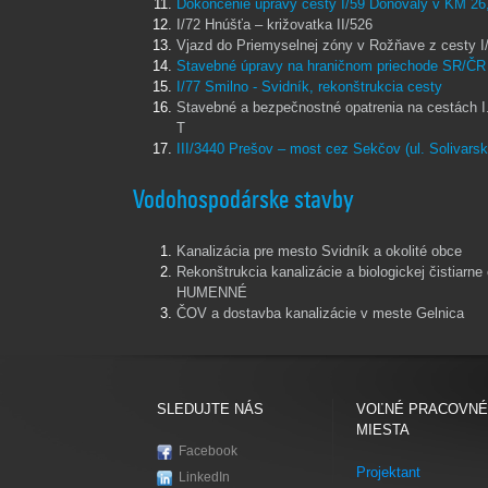
Dokončenie úpravy cesty I/59 Donovaly v KM 26,
I/72 Hnúšťa – križovatka II/526
Vjazd do Priemyselnej zóny v Rožňave z cesty I
Stavebné úpravy na hraničnom priechode SR/ČR
I/77 Smilno - Svidník, rekonštrukcia cesty
Stavebné a bezpečnostné opatrenia na cestách I.
T
III/3440 Prešov – most cez Sekčov (ul. Solivarsk
Vodohospodárske stavby
Kanalizácia pre mesto Svidník a okolité obce
Rekonštrukcia kanalizácie a biologickej čistia
HUMENNÉ
ČOV a dostavba kanalizácie v meste Gelnica
SLEDUJTE NÁS
VOĽNÉ PRACOVNÉ
MIESTA
Facebook
Projektant
LinkedIn