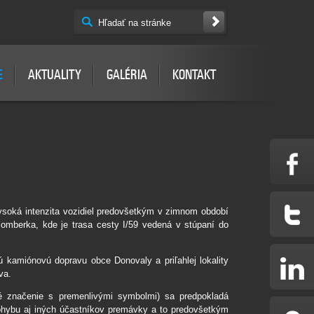
E
AKTUALITY
GALÉRIA
KONTAKT
Vysoká intenzita vozidiel predovšetkým v zimnom období
mberka, kde je trasa cesty I/59 vedená v stúpaní do
 kamiónovú dopravu obce Donovaly a priľahlej lokality
va.
né značenie s premenlivými symbolmi) sa predpokladá
 pohybu aj iných účastníkov premávky a to predovšetkým