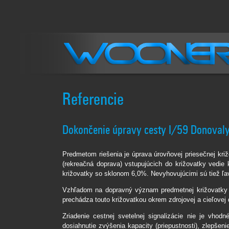
Referencie
Dokončenie úpravy cesty I/59 Donoval
Predmetom riešenia je úprava úrovňovej priesečnej kri
(rekreačná doprava) vstupujúcich do križovatky vedie
križovatky so sklonom 6,0%. Nevyhovujúcimi sú tiež ľa
Vzhľadom na dopravný význam predmetnej križovatky a 
prechádza touto križovatkou okrem zdrojovej a cieľove
Zriadenie cestnej svetelnej signalizácie nie je vh
dosiahnutie zvýšenia kapacity (priepustnosti), zlepše