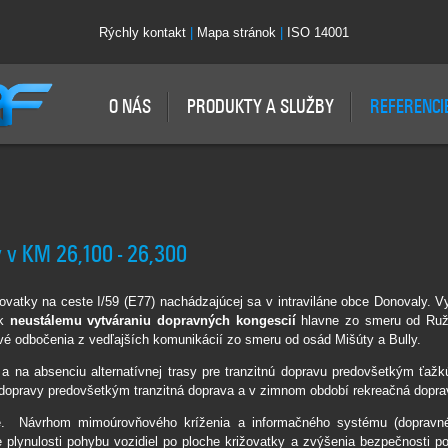
Rýchly kontakt
|
Mapa stránok
|
ISO 14001
O NÁS
PRODUKTY A SLUŽBY
REFERENCI
y v KM 26,100 - 26,300
žovatky na ceste I/59 (E77) nachádzajúcej sa v intraviláne obce Donovaly. 
 k
neustálemu vytváraniu dopravných kongescií
hlavne zo smeru od Ružo
vé odbočenia z vedľajších komunikácií zo smeru od osád Mišúty a Bully.
na absenciu alternatívnej trasy pre tranzitnú dopravu predovšetkým ťažkú
j dopravy predovšetkým tranzitná doprava a v zimnom období rekreačná dopra
odné. Návrhom mimoúrovňového kríženia a informačného systému (doprav
nie plynulosti pohybu vozidiel po ploche križovatky a zvýšenia bezpečnosti