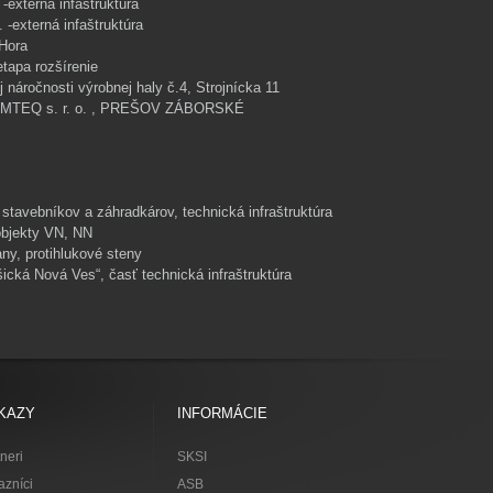
-externá infaštruktúra
 -externá infaštruktúra
Hora
tapa rozšírenie
náročnosti výrobnej haly č.4, Strojnícka 11
EQ s. r. o. , PREŠOV ZÁBORSKÉ
stavebníkov a záhradkárov, technická infraštruktúra
objekty VN, NN
ny, protihlukové steny
šická Nová Ves“, časť technická infraštruktúra
KAZY
INFORMÁCIE
neri
SKSI
azníci
ASB