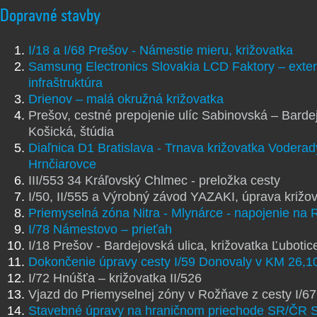
Dopravné stavby
I/18 a I/68 Prešov - Námestie mieru, križovatka
Samsung Electronics Slovakia LCD Faktory – exte
infraštruktúra
Drienov – malá okružná križovatka
Prešov, cestné prepojenie ulíc Sabinovská – Barde
Košická, štúdia
Diaľnica D1 Bratislava - Trnava križovatka Voderad
Hrnčiarovce
III/553 34 Kráľovský Chlmec - preložka cesty
I/50, II/555 a Výrobný závod YAZAKI, úprava križo
Priemyselná zóna Nitra - Mlynárce - napojenie na 
I/78 Námestovo – prieťah
I/18 Prešov - Bardejovská ulica, križovatka Ľubotic
Dokončenie úpravy cesty I/59 Donovaly v KM 26,10
I/72 Hnúšťa – križovatka II/526
Vjazd do Priemyselnej zóny v Rožňave z cesty I/67
Stavebné úpravy na hraničnom priechode SR/ČR S